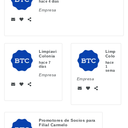
hace 4 días
Empresa
Limpiavidrios
Limpiador
Colonia
Colonia
hace 7
hace
días
1
semana
Empresa
Empresa
Promotores de Socios para
Filial Carmelo