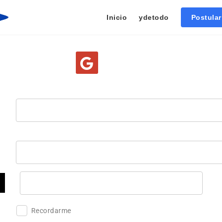
Inicio
ydetodo
Postula
Recordarme