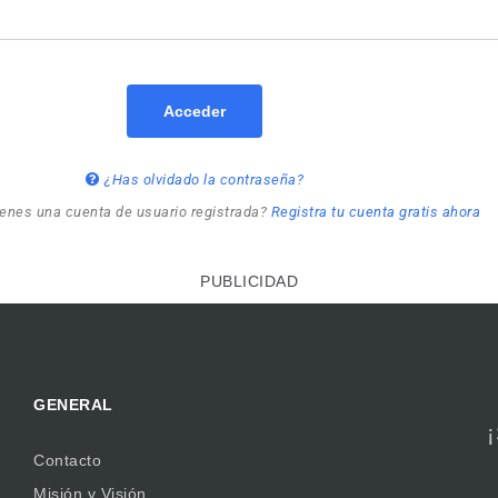
Acceder
¿Has olvidado la contraseña?
ienes una cuenta de usuario registrada?
Registra tu cuenta gratis ahora
PUBLICIDAD
GENERAL
Contacto
Misión y Visión