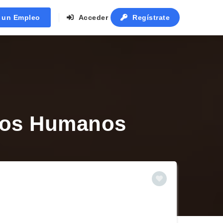
r un Empleo
Acceder
Regístrate
rsos Humanos