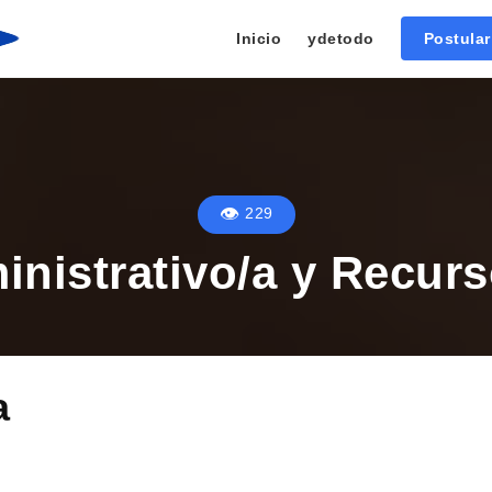
Inicio
ydetodo
Postula
229
ministrativo/a y Recu
a