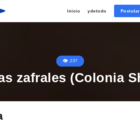
Inicio
ydetodo
Postula
237
as zafrales (Colonia 
a