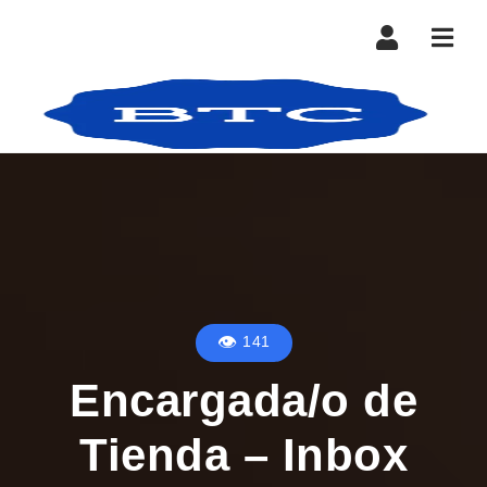
Nave
141
Encargada/o de
Tienda – Inbox