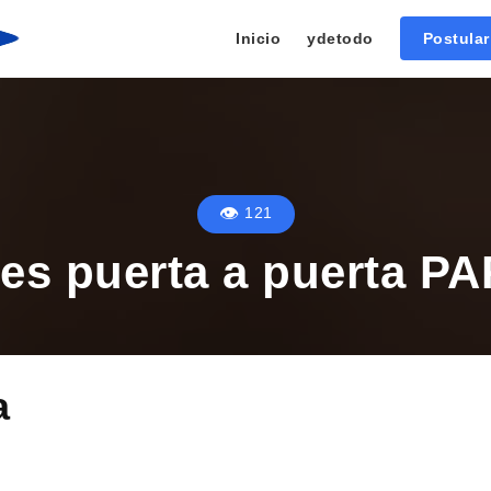
Inicio
ydetodo
Postula
121
es puerta a puerta 
a