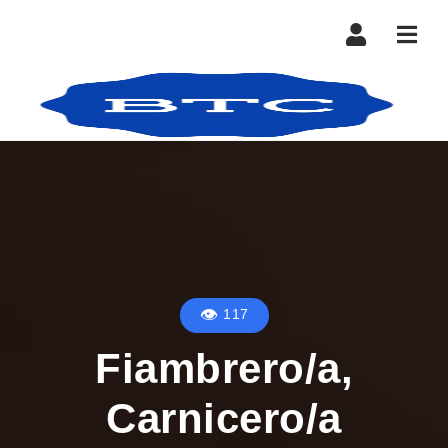
Nave
117
Fiambrero/a,
Carnicero/a