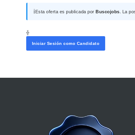
ℹ️
Esta oferta es publicada por
Buscojobs
. La po
╬
Iniciar Sesión como Candidato