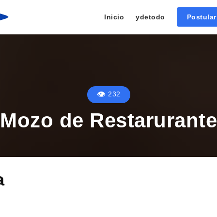
Inicio
ydetodo
Postula
232
Mozo de Restarurante
a