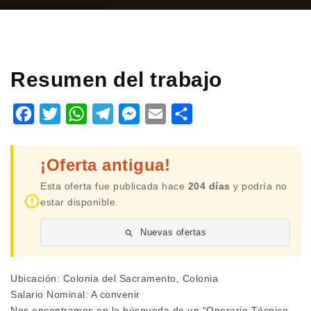
Resumen del trabajo
Facebook
Twitter
WhatsApp
Telegram
Messenger
Email
Share
¡Oferta antigua!
Esta oferta fue publicada hace
204 días
y podría no
estar disponible.
Nuevas ofertas
Ubicación: Colonia del Sacramento, Colonia
Salario Nominal: A convenir
Nos encontramos en la búsqueda de un “Operario Técnico