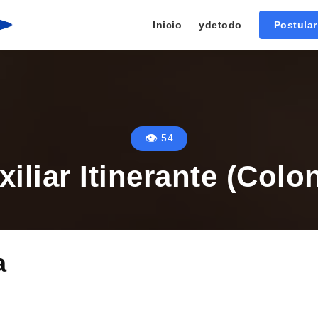
Inicio
ydetodo
Postula
54
xiliar Itinerante (Colon
a